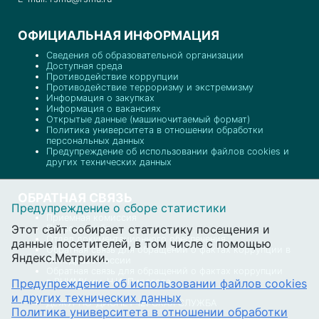
ОФИЦИАЛЬНАЯ ИНФОРМАЦИЯ
Сведения об образовательной организации
Доступная среда
Противодействие коррупции
Противодействие терроризму и экстремизму
Информация о закупках
Информация о вакансиях
Открытые данные (машиночитаемый формат)
Политика университета в отношении обработки
персональных данных
Предупреждение об использовании файлов cookies и
других технических данных
ОБРАТНАЯ СВЯЗЬ
Предупреждение о сборе статистики
Приемная комиссия
Этот сайт собирает статистику посещения и
Пресс-служба
Отдел документационного обеспечения
данные посетителей, в том числе с помощью
Обратная связь для обращений о фактах коррупции в
Яндекс.Метрики.
Минздраве России
Обратная связь для обращений о фактах коррупции
Предупреждение об использовании файлов cookies
в РНИМУ им. Н.И. Пирогова
и других технических данных
ДЕЖУРНО-ДИСПЕТЧЕРСКАЯ СЛУЖБА
Политика университета в отношении обработки