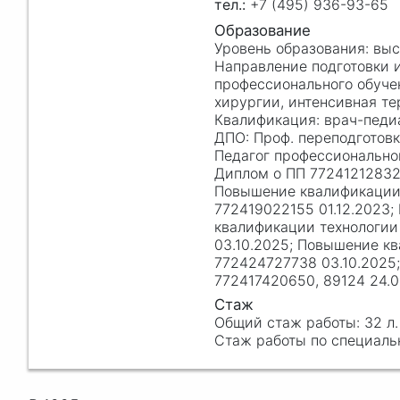
+7 (495) 936-93-65
вы
профессионального обуче
хирургии, интенсивная те
врач-педи
Проф. переподготовк
Педагог профессионально
Диплом о ПП 77241212832
772419022155 01.12.2023
квалификации технологии
03.10.2025; Повышение к
772424727738 03.10.2025
772417420650, 89124 24.
32 л.