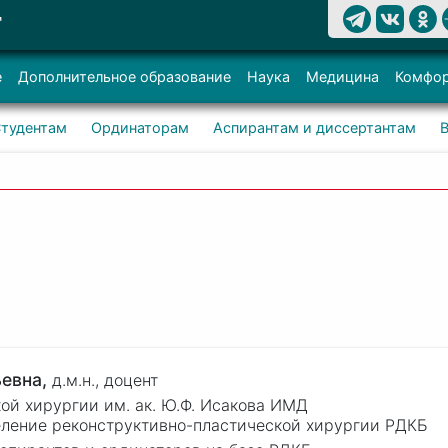
Т
е
Дополнительное образование
Наука
Медицина
Комфор
тудентам
Ординаторам
Аспирантам и диссертантам
ьевна,
д.м.н.,
доцент
ой хирургии им. ак. Ю.Ф. Исакова ИМД
деление реконструктивно-пластической хирургии РДКБ