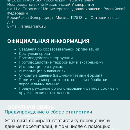
© 2026 ФГАОУ ВО "Российский Национальный
Исследовательский Медицинский Университет
им. Н.И. Пирогова" Министерства здравоохранения Российской
Федерации
Российская Федерация, г. Москва 117513, ул. Островитянова
д. 1
E-mail: rsmu@rsmu.ru
ОФИЦИАЛЬНАЯ ИНФОРМАЦИЯ
Сведения об образовательной организации
Доступная среда
Противодействие коррупции
Противодействие терроризму и экстремизму
Информация о закупках
Информация о вакансиях
Открытые данные (машиночитаемый формат)
Политика университета в отношении обработки
персональных данных
Предупреждение об использовании файлов cookies и
других технических данных
ОБРАТНАЯ СВЯЗЬ
Предупреждение о сборе статистики
Приемная комиссия
Этот сайт собирает статистику посещения и
Пресс-служба
Отдел документационного обеспечения
данные посетителей, в том числе с помощью
Обратная связь для обращений о фактах коррупции в