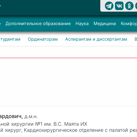
Т
е
Дополнительное образование
Наука
Медицина
Комфор
тудентам
Ординаторам
Аспирантам и диссертантам
ардович,
д.м.н.
ьной хирургии №1 им. В.С. Маята ИХ
й хирург, Кардиохирургическое отделение с палатой р