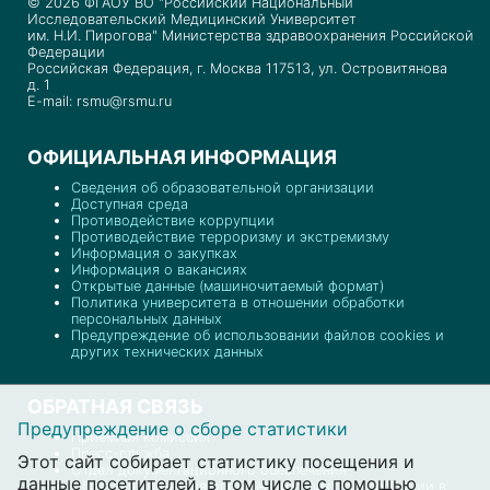
© 2026 ФГАОУ ВО "Российский Национальный
Исследовательский Медицинский Университет
им. Н.И. Пирогова" Министерства здравоохранения Российской
Федерации
Российская Федерация, г. Москва 117513, ул. Островитянова
д. 1
E-mail: rsmu@rsmu.ru
ОФИЦИАЛЬНАЯ ИНФОРМАЦИЯ
Сведения об образовательной организации
Доступная среда
Противодействие коррупции
Противодействие терроризму и экстремизму
Информация о закупках
Информация о вакансиях
Открытые данные (машиночитаемый формат)
Политика университета в отношении обработки
персональных данных
Предупреждение об использовании файлов cookies и
других технических данных
ОБРАТНАЯ СВЯЗЬ
Предупреждение о сборе статистики
Приемная комиссия
Пресс-служба
Этот сайт собирает статистику посещения и
Отдел документационного обеспечения
данные посетителей, в том числе с помощью
Обратная связь для обращений о фактах коррупции в