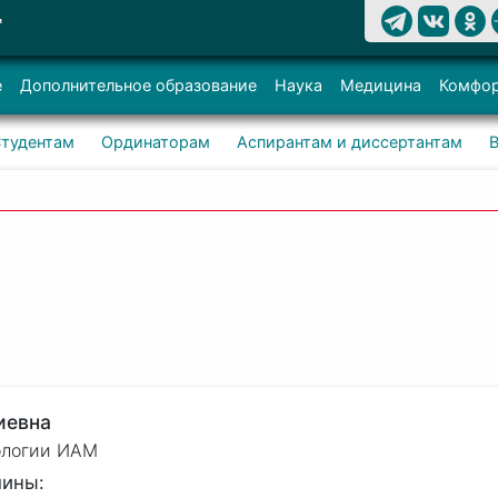
Т
е
Дополнительное образование
Наука
Медицина
Комфор
тудентам
Ординаторам
Аспирантам и диссертантам
иевна
ологии ИАМ