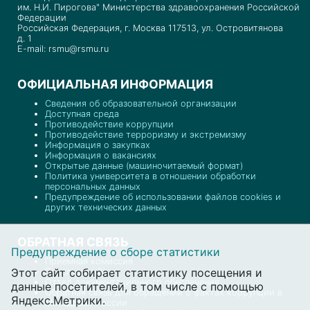
им. Н.И. Пирогова" Министерства здравоохранения Российской
Федерации
Российская Федерация, г. Москва 117513, ул. Островитянова
д. 1
E-mail: rsmu@rsmu.ru
ОФИЦИАЛЬНАЯ ИНФОРМАЦИЯ
Сведения об образовательной организации
Доступная среда
Противодействие коррупции
Противодействие терроризму и экстремизму
Информация о закупках
Информация о вакансиях
Открытые данные (машиночитаемый формат)
Политика университета в отношении обработки
персональных данных
Предупреждение об использовании файлов cookies и
других технических данных
ОБРАТНАЯ СВЯЗЬ
Предупреждение о сборе статистики
Приемная комиссия
Этот сайт собирает статистику посещения и
Пресс-служба
Отдел документационного обеспечения
данные посетителей, в том числе с помощью
Обратная связь для обращений о фактах коррупции в
Яндекс.Метрики.
Минздраве России