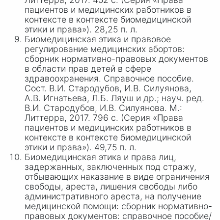
пациентов и медицинских работников в
контексте в контексте биомедицинской
этики и права»). 28,25 п. л.
Биомедицинская этика и правовое
регулирование медицинских абортов:
сборник нормативно-правовых документов
в области прав детей в сфере
здравоохранения. Справочное пособие.
Сост. В.
И. Ст
ародубов, И
.В. Сил
уянова,
А
.В. И
гнатьева, Л.
Б. Л
яуш и др.; науч. ред.
В.
И. Ста
родубов, И
.В. Силуя
нова. М.:
Литтерра, 2017. 796 с. (Серия «Права
пациентов и медицинских работников в
контексте в контексте биомедицинской
этики и права»). 49,75 п. л.
Биомедицинская этика и права лиц,
задержанных, заключенных под стражу,
отбывающих наказание в виде ограничения
свободы, ареста, лишения свободы либо
административного ареста, на получение
медицинской помощи: сборник нормативно-
правовых документов: справочное пособие/