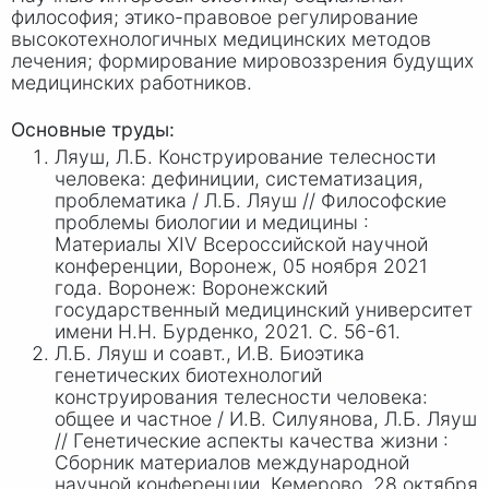
философия; этико-правовое регулирование
высокотехнологичных медицинских методов
лечения; формирование мировоззрения будущих
медицинских работников.
Основные труды:
Ляуш, Л.Б. Конструирование телесности
человека: дефиниции, систематизация,
проблематика / Л
.Б. Ля
уш // Философские
проблемы биологии и медицины :
Материалы XIV Всероссийской научной
конференции, Воронеж, 05 ноября 2021
года. Воронеж: Воронежский
государственный медицинский университет
имени Н
.Н. Бу
рденко, 2021. С. 56-61.
Л.Б. Ляуш и соавт., И.В. Биоэтика
генетических биотехнологий
конструирования телесности человека:
общее и частное / И
.В. Сил
уянова, Л
.Б. Л
яуш
// Генетические аспекты качества жизни :
Сборник материалов международной
научной конференции, Кемерово, 28 октября