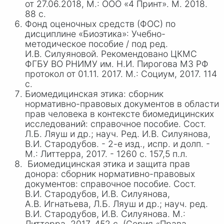
от 27.06.2018, М.: ООО «
4 П
ринт». М. 2018.
88 с.
Фонд оценочных средств (ФОС) по
дисциплине «Биоэтика»: Учебно-
методическое пособие / под ред.
И.
В. Си
луяновой. Рекомендовано ЦКМС
ФГБУ ВО РНИМУ им. Н.
И. П
ирогова МЗ РФ
протокол от 01.11. 2017. М.: Социум, 2017. 114
с.
Биомедицинская этика: сборник
нормативно-правовых документов в области
прав человека в контексте биомедицинских
исследований: справочное пособие. Сост.
Л.Б. Ляуш и др.; науч. Ред. И.В. Силуянова,
В.И. Стародубов. - 2-е изд., испр. и долп. -
М.: Литтерра, 2017. - 1260 с. 157,5 п.л.
Биомедицинская этика и защита прав
донора: сборник нормативно-правовых
документов: справочное пособие. Сост.
В
.И. Ст
ародубов, И
.В. Сил
уянова,
А
.В. И
гнатьева, Л.
Б. Л
яуш и др.; науч. ред.
В
.И. Ст
ародубов, И
.В. Си
луянова. М.:
Литтерра, 2017. 452 с. (Серия «Права