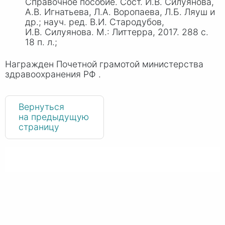
Справочное пособие. Сост. И
.В. С
илуянова,
А
.В. Игн
атьева, Л
.А. В
оропаева, Л
.Б. Ляу
ш и
др.; науч. ред. В.
И. Ст
ародубов,
И.
В. Сил
уянова. М.: Литтерра, 2017. 288 с.
18 п. л.;
Награжден Почетной грамотой министерства
здравоохранения РФ .
Вернуться
на предыдущую
страницу