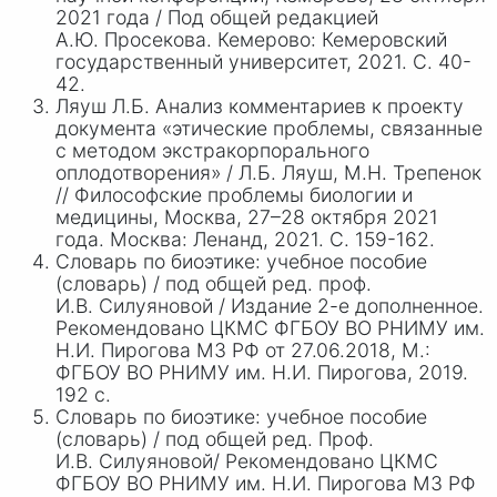
2021 года / Под общей редакцией
А.
Ю. Пр
осекова. Кемерово: Кемеровский
государственный университет, 2021. С. 40-
42.
Ляуш Л.Б. Анализ комментариев к проекту
документа «этические проблемы, связанные
с методом экстракорпорального
оплодотворения» / Л
.Б. Ляу
ш, М
.Н. Тре
пенок
// Философские проблемы биологии и
медицины, Москва, 27–28 октября 2021
года. Москва: Ленанд, 2021. С. 159-162.
Словарь по биоэтике: учебное пособие
(словарь) / под общей ред. проф.
И
.В. Сил
уяновой / Издание 2-е дополненное.
Рекомендовано ЦКМС ФГБОУ ВО РНИМУ им.
Н.
И. П
ирогова МЗ РФ от 27.06.2018, М.:
ФГБОУ ВО РНИМУ им. Н.
И. П
ирогова, 2019.
192 с.
Словарь по биоэтике: учебное пособие
(словарь) / под общей ред. Проф.
И.
В. Си
луяновой/ Рекомендовано ЦКМС
ФГБОУ ВО РНИМУ им. Н.
И. Пи
рогова МЗ РФ