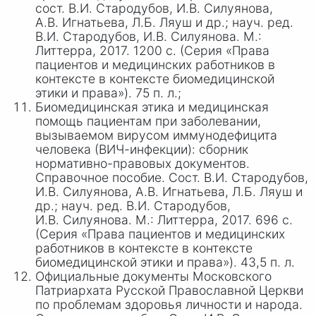
сост. В
.И. Ст
ародубов, И
.В. Силу
янова,
А
.В. И
гнатьева, Л
.Б. Л
яуш и др.; науч. ред.
В
.И. С
тародубов, И
.В. Си
луянова. М.:
Литтерра, 2017. 1200 с. (Серия «Права
пациентов и медицинских работников в
контексте в контексте биомедицинской
этики и права»). 75 п. л.;
Биомедицинская этика и медицинская
помощь пациентам при заболевании,
вызываемом вирусом иммунодефицита
человека (ВИЧ-инфекции): сборник
нормативно-правовых документов.
Справочное пособие. Сост. В.
И. С
тародубов,
И
.В. Си
луянова,
А.В. Иг
натьева, Л.
Б. Ля
уш и
др.; науч. ред. В
.И. Ст
ародубов,
И.
В. С
илуянова. М.: Литтерра, 2017. 696 с.
(Серия «Права пациентов и медицинских
работников в контексте в контексте
биомедицинской этики и права»). 43,5 п. л.
Официальные документы Московского
Патриархата Русской Православной Церкви
по проблемам здоровья личности и народа.