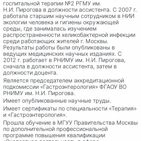
госпитальной терапии №2 РГМУ им.
Н.
И. Пир
огова в должности ассистента. С 200
7 г
.
работала старшим научным сотрудником в НИИ
экологии человека и гигиены окружающей
среды, где занималась изучением
распространенности хеликобактерной инфекции
среди работающих жителей г
. Мо
сквы.
Результаты работы были опубликованы в
ведущих медицинских научных изданиях. С
20
12 г
. работает в РНИМУ им. Н.
И. Пи
рогова,
сначала в должности ассистента, затем в
должности доцента.
Является председателем аккредитационной
подкомиссии «Гастроэнтерология» ФГАОУ ВО
РНИМУ им. Н.
И. Пи
рогова.
Имеет опубликованные научные труды.
Имеет сертификаты по специальности «Терапия»
и «Гастроэнтерология».
Прошла обучение в МГУУ Правительства Москвы
по дополнительной профессиональной
программе повышения квалификации