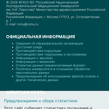
© 2026 ФГАОУ ВО "Российский Национальный
Исследовательский Медицинский Университет
им. Н.И. Пирогова" Министерства здравоохранения Российской
Федерации
Российская Федерация, г. Москва 117513, ул. Островитянова
д. 1
E-mail: rsmu@rsmu.ru
ОФИЦИАЛЬНАЯ ИНФОРМАЦИЯ
Сведения об образовательной организации
Доступная среда
Противодействие коррупции
Противодействие терроризму и экстремизму
Информация о закупках
Информация о вакансиях
Открытые данные (машиночитаемый формат)
Политика университета в отношении обработки
персональных данных
Предупреждение об использовании файлов cookies и
других технических данных
ОБРАТНАЯ СВЯЗЬ
Приемная комиссия
Предупреждение о сборе статистики
Пресс-служба
Отдел документационного обеспечения
Этот сайт собирает статистику посещения и