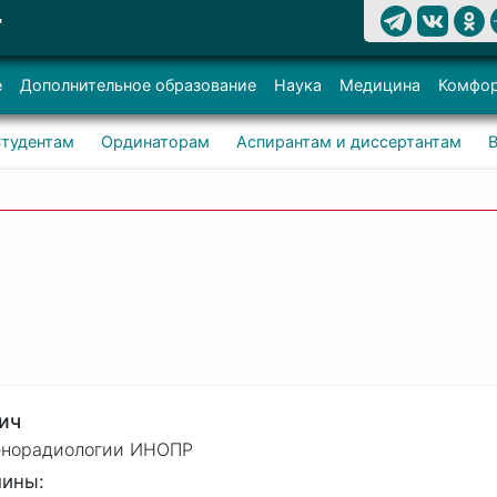
Т
е
Дополнительное образование
Наука
Медицина
Комфор
тудентам
Ординаторам
Аспирантам и диссертантам
ич
генорадиологии ИНОПР