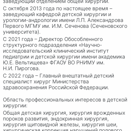
заведующий отделением общей хирургии.
С октября 2013 года по настоящее время –
заведующий кафедрой детской хирургии и
урологии-андрологии имени Л.
П. Ал
ександрова
Первого МГМУ им. И.
М. Сече
нова (Сеченовского
университета).
С 2021 года – Директор Обособленного
структурного подразделения «Научно-
исследовательский клинический институт
педиатрии и детской хирургии имени академика
Ю.
Е. Ве
льтищева» ФГАОУ ВО РНИМУ им.
Н.
И. Пи
рогова.
С 2022 года – Главный внештатный детский
специалист хирург Министерства
здравоохранения Российской Федерации.
Область профессиональных интересов в детской
хирургии:
Общая детская хирургия, хирургия врожденных
пороков развития, эндокринная хирургия,
хирургия щитовидной железы, хирургия шеи,
хирургическая коррекция нарушений полового