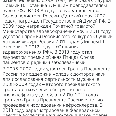
жизнь человека» (2004 год), четырежды лауреат
Премии
В. Пот
анина «Лучшим преподавателям
вузов РФ». В 2008 году – лауреат конкурса
Союза педиатров России «Детский врач 2007
года», награжден Государственной Думой РФ. В
2009 году награжден Почетной грамотой
Министерства здравоохранения РФ. В 2011 году
удостоен премии Российского конкурса «Лучший
детский хирург России 2011 года» (Диплом III
степени). В 2012 году – «Отличник
здравоохранения РФ». В 2018 году стал
лауреатом премии «Синяя Птица» Союза
пациентов с редкими заболеваниями.
В 2006-2007 годах удостоен Гранта Президента
России по поддержке молодых докторов наук
для исследования фертильности мужчин, в
2008-2009 годах – второго президентского
Гранта для изучения обструктивного
пиелонефрита у детей, а в 2010-2011 годах –
третьего Гранта Президента России с целью
проведения исследований нефросклероза. В
2013 году зарегистрирован в Федеральном
реестре экспертов научно-технической сферы