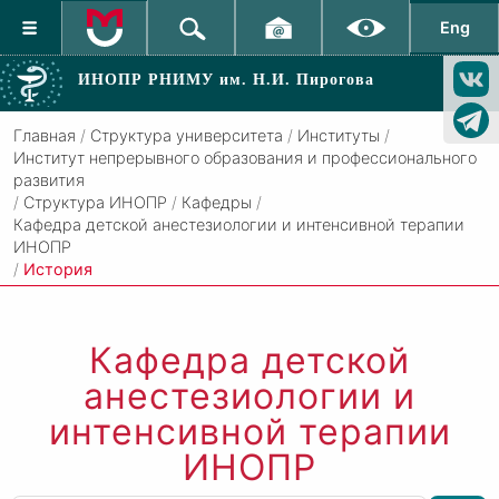
Eng
ИНОПР РНИМУ
им. Н.И. Пирогова
Главная
/
Структура университета
/
Институты
/
Институт непрерывного образования и профессионального
развития
/
Структура ИНОПР
/
Кафедры
/
Кафедра детской анестезиологии и интенсивной терапии
ИНОПР
/
История
Кафедра детской
анестезиологии и
интенсивной терапии
ИНОПР