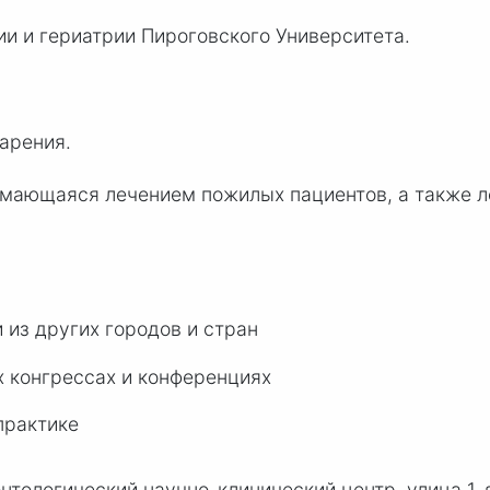
ии и гериатрии Пироговского Университета.
арения.
мающаяся лечением пожилых пациентов, а также л
 из других городов и стран
х конгрессах и конференциях
практике
тологический научно-клинический центр, улица 1-я