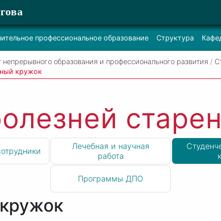
гова
ительное профессиональное образование
Структура
Кафе
т непрерывного образования и профессионального развития
/
С
чный кружок
болезней старе
Лечебная и научная
Студенч
сотрудники
работа
Программы ДПО
 кружок