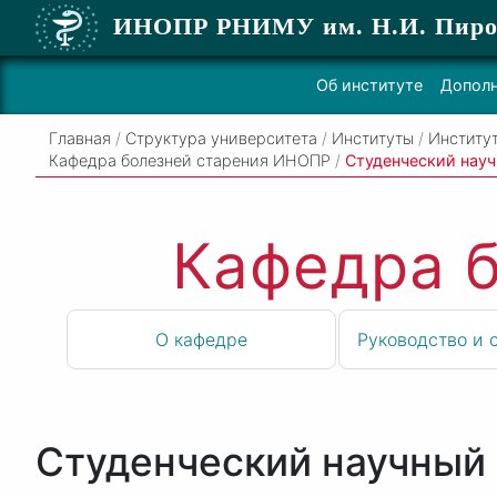
ИНОПР РНИМУ
им. Н.И. Пиро
Об институте
Дополн
Главная
/
Структура университета
/
Институты
/
Институ
Кафедра болезней старения ИНОПР
/
Студенческий нау
Кафедра 
О кафедре
Руководство и 
Студенческий научный