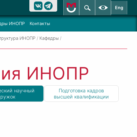
Eng
дры ИНОПР
Контакты
труктура ИНОПР
/
Кафедры
/
ния ИНОПР
еский научный
Подготовка кадров
кружок
высшей квалификации