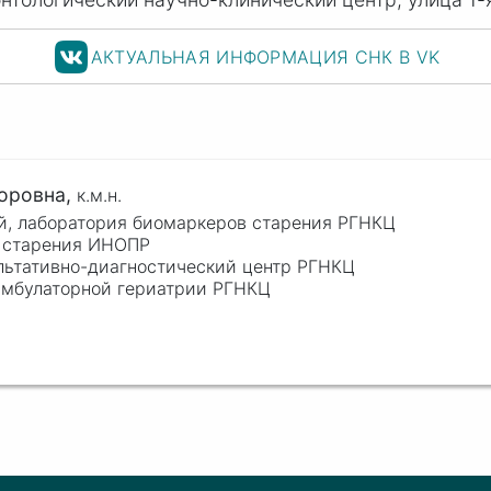
АКТУАЛЬНАЯ ИНФОРМАЦИЯ СНК В VK
оровна,
к.м.н.
, лаборатория биомаркеров старения РГНКЦ
й старения ИНОПР
ультативно-диагностический центр РГНКЦ
 амбулаторной гериатрии РГНКЦ