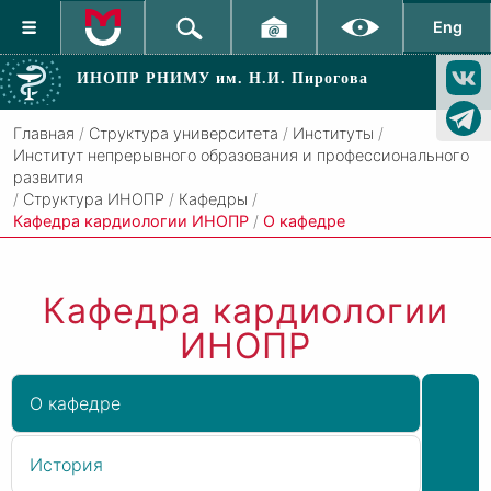
Eng
ИНОПР РНИМУ
им. Н.И. Пирогова
Главная
/
Структура университета
/
Институты
/
Институт непрерывного образования и профессионального
развития
/
Структура ИНОПР
/
Кафедры
/
Кафедра кардиологии ИНОПР
/
О кафедре
Кафедра кардиологии
ИНОПР
О кафедре
История