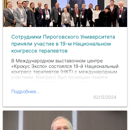
Сотрудники Пироговского Университета
приняли участие в 19-м Национальном
конгрессе терапевтов
В Международном выставочном центре
«Крокус Экспо» состоялся 19-й Национальный
конгресс терапевтов (НКТ) с международным
участием. Конгресс был посвящен памяти
президента РНМОТ академика РАН,
профессора Анатолия Ивановича…
Подробнее...
02/12/2024