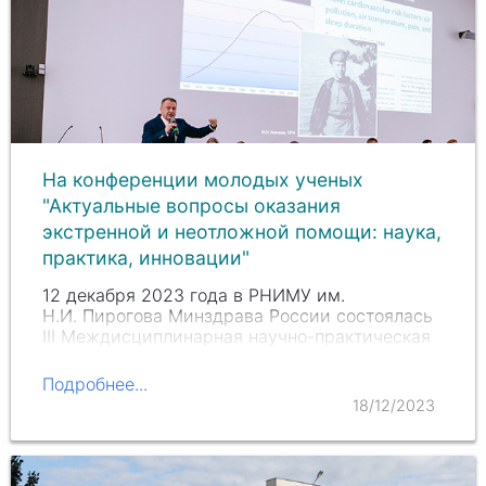
На конференции молодых ученых
"Актуальные вопросы оказания
экстренной и неотложной помощи: наука,
практика, инновации"
12 декабря 2023 года в РНИМУ им.
Н.И. Пирогова
Минздрава России состоялась
III Междисциплинарная научно-практическая
конференция молодых ученых, ординаторов,
аспирантов «Актуальные вопросы оказания
Подробнее...
экстренной и неотложной…
18/12/2023