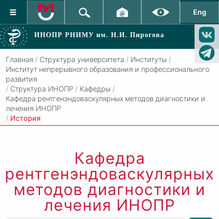
Eng
ИНОПР РНИМУ
им. Н.И. Пирогова
Главная
/
Структура университета
/
Институты
/
Институт непрерывного образования и профессионального
развития
/
Структура ИНОПР
/
Кафедры
/
Кафедра рентгенэндоваскулярных методов диагностики и
лечения ИНОПР
/
История
Кафедра
рентгенэндоваскулярных
методов диагностики и
лечения ИНОПР