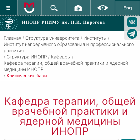
Eng
ИНОПР РНИМУ
им. Н.И. Пирогова
Главная
/
Структура университета
/
Институты
/
Институт непрерывного образования и профессионального
развития
/
Структура ИНОПР
/
Кафедры
/
Кафедра терапии, общей врачебной практики и ядерной
медицины ИНОПР
/
Клинические базы
Кафедра терапии, общей
врачебной практики и
ядерной медицины
ИНОПР