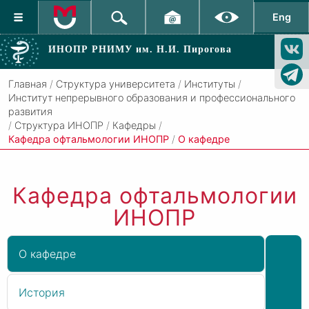
Eng
ИНОПР РНИМУ
им. Н.И. Пирогова
Главная
/
Структура университета
/
Институты
/
Институт непрерывного образования и профессионального
развития
/
Структура ИНОПР
/
Кафедры
/
Кафедра офтальмологии ИНОПР
/
О кафедре
Кафедра офтальмологии
ИНОПР
О кафедре
История