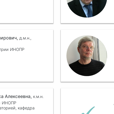
мирович,
д.м.н.,
атрии ИНОПР
а Алексеевна,
к.м.н.
ии ИНОПР
аторией, кафедра