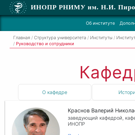
ИНОПР РНИМУ
им. Н.И. Пиро
Об институте
Дополн
Главная
/
Структура университета
/
Институты
/
Институ
/
Руководство и сотрудники
Кафед
О кафедре
Истор
Краснов Валерий Никола
заведующий кафедрой, каф
ИНОПР