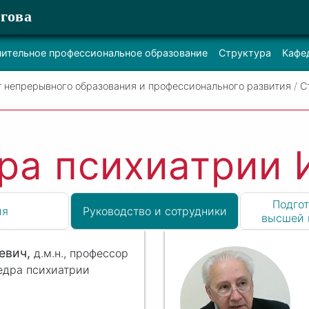
гова
ительное профессиональное образование
Структура
Кафе
т непрерывного образования и профессионального развития
/
С
ра психиатрии
Подгот
ия
Руководство и сотрудники
высшей 
евич,
д.м.н.,
профессор
едра психиатрии