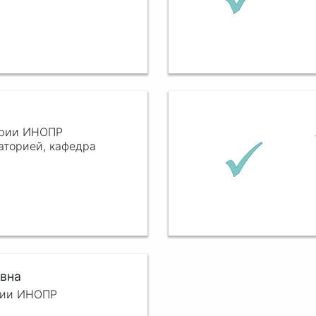
трии ИНОПР
аторией, кафедра
вна
трии ИНОПР