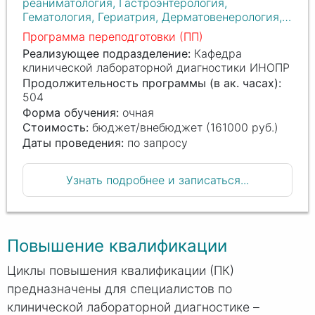
реаниматология, Гастроэнтерология,
Гематология, Гериатрия, Дерматовенерология,
Детская онкология, Детская урология-
Программа переподготовки (ПП)
андрология, Детская хирургия, Диетология,
Реализующее подразделение:
Кафедра
Кардиология, Клиническая лабораторная
клинической лабораторной диагностики ИНОПР
диагностика, Клиническая фармакология,
Продолжительность программы (в ак. часах):
Косметология, Лечебная физкультура и
504
спортивная медицина, Мануальная терапия,
Форма обучения:
очная
Неврология, Неонатология, Общая врачебная
Стоимость:
бюджет/внебюджет (161000 руб.)
практика (семейная медицина), Онкология,
Даты проведения:
по запросу
Организация здравоохранения и общественное
здоровье, Оториноларингология, Офтальмология,
Педиатрия, Пластическая хирургия, Психиатрия,
Узнать подробнее и записаться...
Психиатрия-наркология, Психотерапия,
Пульмонология, Радиология, Радиотерапия,
Ревматология, Рентгенология,
Рентгенэндоваскулярные диагностика и лечение,
Рефлексотерапия, Сердечно-сосудистая
Повышение квалификации
хирургия, Сурдология-оториноларингология,
Терапия, Ультразвуковая диагностика, Урология,
Циклы повышения квалификации (ПК)
Физиотерапия, Физическая и реабилитационная
предназначены для специалистов по
медицина, Функциональная диагностика,
клинической лабораторной диагностике –
Хирургия, Эндокринология, Эндоскопия,