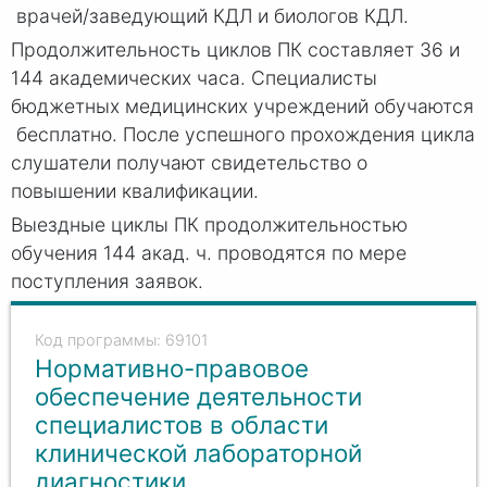
врачей/заведующий КДЛ и биологов КДЛ.
Инфекционные болезни, Детская
эндокринология, Стоматология терапевтическая,
Продолжительность циклов ПК составляет 36 и
Профпатология, Скорая медицинская помощь,
144 академических часа. Специалисты
Травматология и ортопедия, Патологическая
анатомия, Челюстно-лицевая хирургия, Детская
бюджетных медицинских учреждений обучаются
онкология-гематология, Авиационная и
бесплатно. После успешного прохождения цикла
космическая медицина, Нефрология,
слушатели получают свидетельство о
Фтизиатрия, Водолазная медицина,
повышении квалификации.
Бактериология, Нейрохирургия, Вирусология,
Детская кардиология, Колопроктология,
Выездные циклы ПК продолжительностью
Генетика, Гигиена детей и подростков, Гигиена
обучения 144 акад. ч. проводятся по мере
питания, Гигиена труда, Гигиеническое
воспитание, Дезинфектология, Торакальная
поступления заявок.
хирургия, Остеопатия, Ортодонтия,
Коммунальная гигиена, Лабораторная генетика,
69101
Медико-социальная экспертиза, Стоматология
Нормативно-правовое
детская, Медицинская микробиология,
Стоматология общей практики, Стоматология
обеспечение деятельности
ортопедическая, Стоматология хирургическая,
специалистов в области
Общая гигиена, Паразитология, Радиационная
клинической лабораторной
гигиена, Санитарно-гигиенические
лабораторные исследования, Сексология,
диагностики