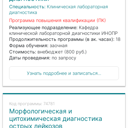
Социальная гигиена и организация
Специальность:
Клиническая лабораторная
госсанэпидслужбы, Судебно-медицинская
диагностика
экспертиза, Судебно-психиатрическая
экспертиза, Токсикология, Трансфузиология,
Программа повышения квалификации (ПК)
Эпидемиология
Реализующее подразделение:
Кафедра
клинической лабораторной диагностики ИНОПР
Продолжительность программы (в ак. часах):
18
Форма обучения:
заочная
Стоимость:
внебюджет (800 руб.)
Даты проведения:
по запросу
Узнать подробнее и записаться...
74781
Морфологическая и
цитохимическая диагностика
острых лейкозов