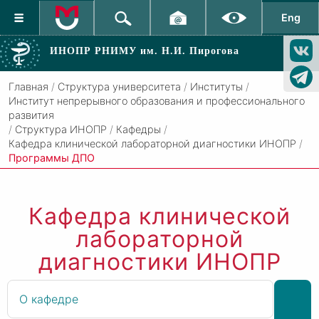
Eng
ИНОПР РНИМУ
им. Н.И. Пирогова
Главная
/
Структура университета
/
Институты
/
Институт непрерывного образования и профессионального
развития
/
Структура ИНОПР
/
Кафедры
/
Кафедра клинической лабораторной диагностики ИНОПР
/
Программы ДПО
Кафедра клинической
лабораторной
диагностики ИНОПР
О кафедре