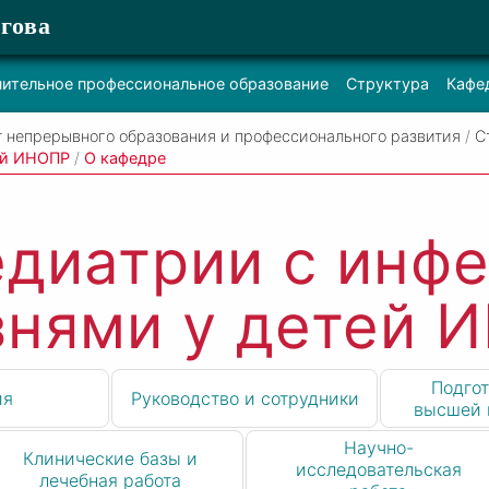
гова
ительное профессиональное образование
Структура
Кафе
т непрерывного образования и профессионального развития
/
С
ей ИНОПР
/
О кафедре
едиатрии с инф
знями у детей 
Подгот
ия
Руководство и сотрудники
высшей 
Научно-
Клинические базы и
исследовательская
лечебная работа