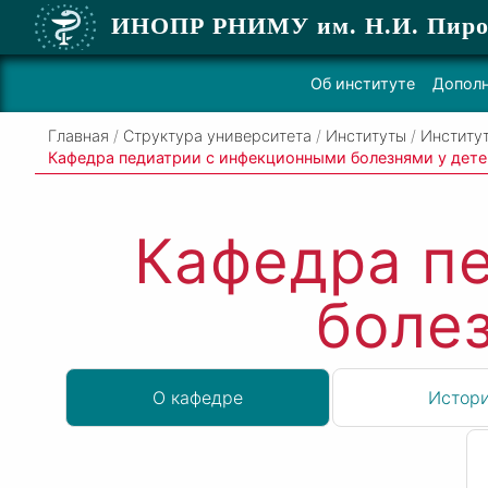
ИНОПР РНИМУ
им. Н.И. Пиро
Об институте
Дополн
Главная
/
Структура университета
/
Институты
/
Институ
Кафедра педиатрии с инфекционными болезнями у дет
Кафедра п
боле
О кафедре
Истор