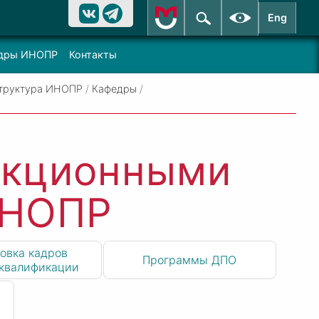
Eng
дры ИНОПР
Контакты
труктура ИНОПР
/
Кафедры
/
екционными
ИНОПР
овка кадров
Программы ДПО
квалификации