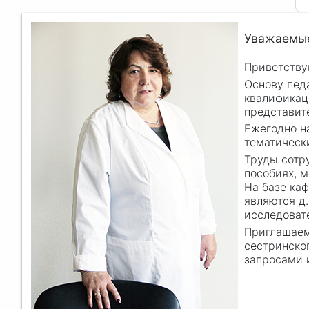
Уважаемые
Приветству
Основу пед
квалификац
представит
Ежегодно н
тематическ
Труды сотр
пособиях, 
На базе ка
являются д.
исследоват
Приглашаем
сестринско
запросами 