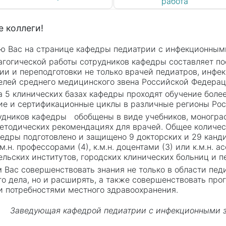
работа
 коллеги!
ю Вас на странице кафедры педиатрии с инфекционным
агогической работы сотрудников кафедры составляет п
ии и переподготовки не только врачей педиатров, инфек
елей среднего медицинского звена Российской Федерац
а 5 клинических базах кафедры проходят обучение боле
ие и сертификационные циклы в различные регионы Ро
удников кафедры обобщены в виде учебников, монографи
методических рекомендациях для врачей. Общее количес
федры подготовлено и защищено 9 докторских и 29 канд
м.н. профессорами (4), к.м.н. доцентами (3) или к.м.н.
ельских институтов, городских клинических больниц и п
 Вас совершенствовать знания не только в области педи
го дела, но и расширять, а также совершенствовать пр
и потребностями местного здравоохранения.
Заведующая кафедрой педиатрии с инфекционными за