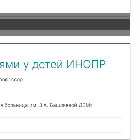
нями у детей ИНОПР
профессор
кая больница им. З.А. Башляевой ДЗМ»