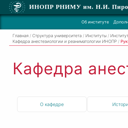
ИНОПР РНИМУ
им. Н.И. Пиро
Об институте
Дополн
Главная
/
Структура университета
/
Институты
/
Институ
Кафедра анестезиологии и реаниматологии ИНОПР
/
Рук
Кафедра анес
О кафедре
Истор