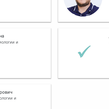
на
иологии и
орович
ологии и