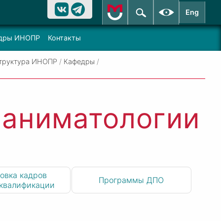
Eng
дры ИНОПР
Контакты
труктура ИНОПР
/
Кафедры
/
еаниматологии
овка кадров
Программы ДПО
квалификации