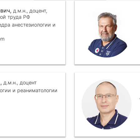
евич,
д.м.н.,
доцент,
рой труда РФ
дра анестезиологии и
om
ч,
д.м.н.,
доцент
логии и реаниматологии