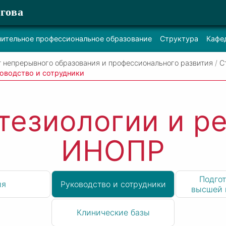
гова
ительное профессиональное образование
Структура
Кафе
т непрерывного образования и профессионального развития
/
С
оводство и сотрудники
тезиологии и р
ИНОПР
Подгот
ия
Руководство и сотрудники
высшей 
Клинические базы