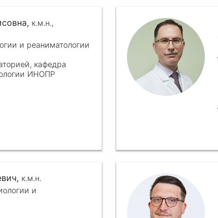
исовна,
к.м.н.,
логии и реаниматологии
аторией, кафедра
тологии ИНОПР
евич,
к.м.н.
иологии и