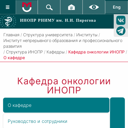
Eng
ИНОПР РНИМУ
им. Н.И. Пирогова
Главная
/
Структура университета
/
Институты
/
Институт непрерывного образования и профессионального
развития
/
Структура ИНОПР
/
Кафедры
/
Кафедра онкологии ИНОПР
/
О кафедре
Кафедра онкологии
ИНОПР
О кафедре
Руководство и сотрудники