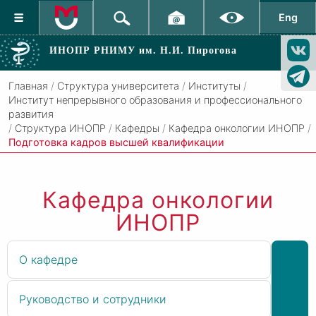
Eng
ИНОПР РНИМУ
им. Н.И. Пирогова
Главная
/
Структура университета
/
Институты
/
Институт непрерывного образования и профессионального
развития
/
Структура ИНОПР
/
Кафедры
/
Кафедра онкологии ИНОПР
/
Подготовка кадров высшей квалификации
Кафедра онкологии
ИНОПР
О кафедре
Руководство и сотрудники