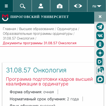
ru
ПИРОГОВСКИЙ УНИВЕРСИТЕТ
Главная
/
Высшее образование
/
Ординатура
/
Образовательные программы ординатуры
/
31.08.57 Онкология
/
Документы программы 31.08.57 Онкология
31.08.57
Онкология
Программа подготовки кадров высшей
квалификации в ординатуре
очная
2 года
русский