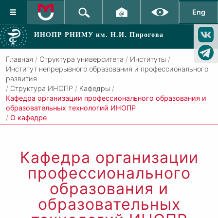
Eng
ИНОПР РНИМУ
им. Н.И. Пирогова
Главная
/
Структура университета
/
Институты
/
Институт непрерывного образования и профессионального
развития
/
Структура ИНОПР
/
Кафедры
/
Кафедра организации профессионального образования и
образовательных технологий ИНОПР
/
О кафедре
Кафедра организации
профессионального
образования и
образовательных