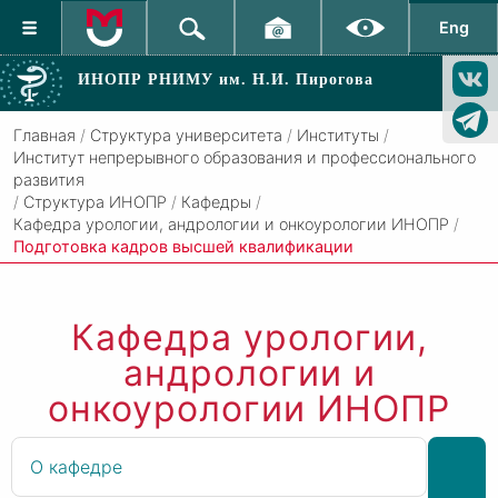
Eng
ИНОПР РНИМУ
им. Н.И. Пирогова
Главная
/
Структура университета
/
Институты
/
Институт непрерывного образования и профессионального
развития
/
Структура ИНОПР
/
Кафедры
/
Кафедра урологии, андрологии и онкоурологии ИНОПР
/
Подготовка кадров высшей квалификации
Кафедра урологии,
андрологии и
онкоурологии ИНОПР
О кафедре