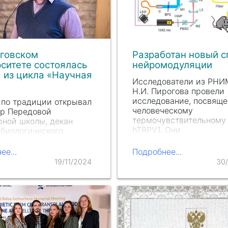
оговском
Разработан новый с
ситете состоялась
нейромодуляции
 из цикла «Научная
Исследователи из РНИ
»
Н.
И. Пи
рогова провели
исследование, посвяще
по традиции открывал
человеческому
ор Передовой
термочувствительному
ной школы, декан
hTRPV1. Они
биологического
продемонстрировали, ч
ета (МБФ), заведующий
нагревание hTRPV1 с 
ой молекулярной
ее...
Подробнее...
инфракрасного лазера
и и медицинской
19/11/2024
30
сказывается на локомо
нологии МБФ
поведении мышей, кот
ского Университета
 член-корреспондент РАН