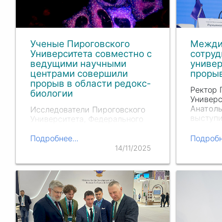
Ученые Пироговского
Межди
Университета совместно с
сотруд
ведущими научными
универ
центрами совершили
проры
прорыв в области редокс-
Ректор 
биологии
Универ
Анатоль
Исследователи Пироговского
выступи
Университета, Федерального
дискусс
центра мозга и
техноло
нейротехнологий ФМБА
Подробнее...
Подробн
вызовы 
России, Научного центра LIFT и
14/11/2025
конфер
ИБХ РАН, в сотрудничестве с
техноло
коллегами из Бельгии и с
физического факультета МГУ
создали новый биосенсор для
детекции пероксида…