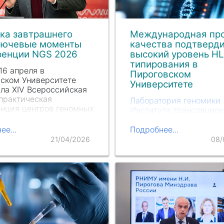
ка завтрашнего
Международная пр
ключевые моменты
качества подтверд
ренции NGS 2026
высокий уровень H
типирования в
 16 апреля в
Пироговском
ском Университете
Университете
ла XIV Всероссийская
практическая
Лаборатория геномики
нция центров геномных
Института трансляцион
ваний. В ней приняли
медицины Пироговског
 ученые, врачи и
Университета
получила
ее...
Подробнее...
гические эксперты,
сертификат EFI по HLA-
21/04/2026
08/
 обсудили
типированию в высоко
енные достижения и
разрешении по итогам
ктивы…
внешнего контроля кач
external proficiency test
(EPT). EFI, Европейская
федерация…