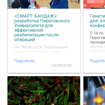
«СМАРТ-БАНДАЖ»:
Генети
разработка Пироговского
дня: 
Университета для
конфе
эффективной
С 14 по
реабилитации после
Пирогов
операций
проходи
научно-
На ПМЭФ-2026 Пироговский
конфере
Университет представил
исследо
«СМАРТ-БАНДАЖ» —
участие
медицинское изделие для
Подробнее...
Подробн
техноло
предоперационной подготовки
04/06/2026
которые
и восстановления пациентов в
соврем
абдоминальной хирургии.
перспе