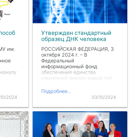
ведущих экспертов для
обсуждения ключевых
вопросов продвижения
российского образования за
рубежом и обмена лучшими
пособ
Утвержден стандартный
практиками.
образец ДНК человека
МУ им.
РОССИЙСКАЯ ФЕДЕРАЦИЯ, 3
октября
2024 г.
– В
нное
Федеральный
информационный фонд
 каналу
обеспечения единства
измерений внесен новый тип
то
стандартного образца состава
помощью
геномной ДНК человека E701.
Подробнее...
Стандарт утвержден Приказом
/10/2024
03/10/2024
торном
Росстандарта № 2258 от
орым…
20.09.2024.