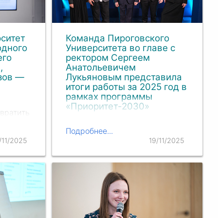
статус.
ситет
Команда Пироговского
одного
Университета во главе с
его
ректором Сергеем
,
Анатольевичем
узов —
Лукьяновым представила
ы
итоги работы за 2025 год в
рамках программы
«Приоритет-2030»
вратить
Команду Пироговского
Подробнее...
Университета представили:
.
/11/2025
19/11/2025
Сергей Анатольевич Лукьянов
,
-2030»
д.б.н., академик РАН, ректор
у
Пироговского Университета;
в мире,
Георгий Гивиевич
ень
Надарейшвили
, первый
проректор;
Дмитрий Михайлович Чудаков
,
д.б.н., член-корреспондент РАН,