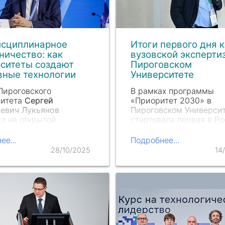
сциплинарное
Итоги первого дня 
ничество: как
вузовской эксперти
ситеты создают
Пироговском
вные технологии
Университете
Пироговского
В рамках программы
ситета
Сергей
«Приоритет 2030» в
евич Лукьянов
Пироговском Универси
л на открытой
стартовала первая в Р
ии «Университеты
кросс-вузовская экспер
гического лидерства:
инициированная
ее...
Подробнее...
и решения» в рамках
Министерством науки 
28/10/2025
14
енции «Приоритет —
высшего образования Р
гическое лидерство».
которая предполагает
взаимный анализ деяте
университетов. Фокус