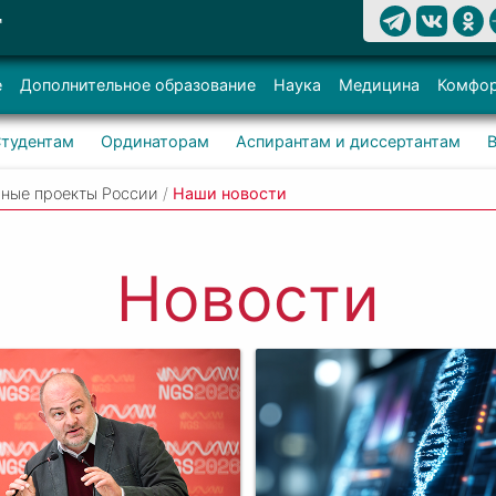
Т
е
Дополнительное образование
Наука
Медицина
Комфор
тудентам
Ординаторам
Аспирантам и диссертантам
ные проекты России
/
Наши новости
Новости