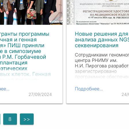
транты программы
Новые решения для
чная и генная
анализа данных NG
ия» ПИШ приняли
секвенирования
е в симпозиуме
Сотрудниками геномно
 Р.М. Горбачевой
центра РНИМУ им.
сплантация
Н.И. Пирогова
разработ
этических
зарегистрировано
вых клеток. Генная
программное обеспечен
очная терапия»
предназначенное для
обработки и интерпрет
ее...
Подробнее...
иум завершился 21
результатов, полученны
я в Санкт-Петербурге.
27/09/2024
24/
использованием
й площадке
высокопроизводительн
лись специалисты в
секвенаторов, основан
 трансплантации
тических стволовых
8
>>
 гематологии, онкологии,
зиологии,