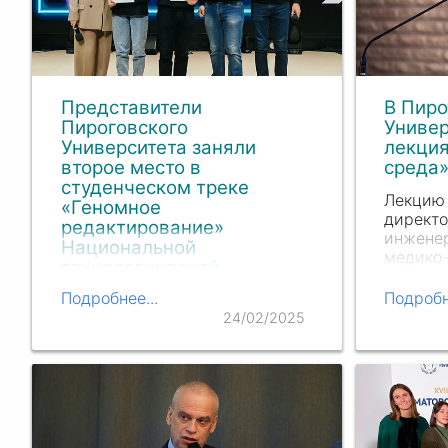
Представители
В Пир
Пироговского
Универ
Университета заняли
лекция
второе место в
среда
студенческом треке
Лекцию 
«Геномное
директ
редактирование»
инженер
Национальной
медико-
технологической
факульт
олимпиады
кафедр
Подробнее...
Подробн
биологи
24/02/2025
Команда «Олегонуклеотиды»,
биотех
представляющая РНИМУ им.
Пирогов
Н.И. Пирогова
Минздрава
д.б.н.,
России, заняла второе место в
Егор…
студенческом треке «Геномное
редактирование»
Национальной технологической