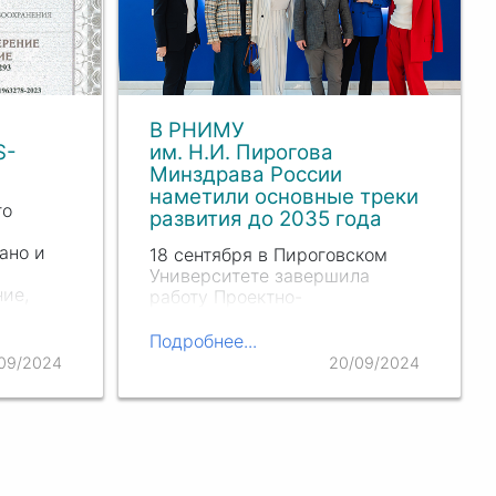
В РНИМУ
S-
им. Н.И. Пирогова
Минздрава России
наметили основные треки
го
развития до 2035 года
ано и
18 сентября в Пироговском
Университете завершила
ие,
работу Проектно-
аналитическая сессия (ПАС)
ации
программы Минобрнауки
Подробнее...
х с
России «Приоритет 2030». Ее
09/2024
20/09/2024
главной задачей было
ых
проанализировать выполнение
ных на…
программ развития и
выработать эффективные
решения для…