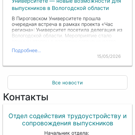
Университете — новые возможности для
выпускников в Вологодской области
В Пироговском Университете прошла
очередная встреча в рамках проекта «Час
региона»: Университет посетила делегация из
Вологодской области. Мероприятие стало
важным этапом в развитии сотрудничества
между Университетом и регионом и открыло
Подробнее...
перед студентами…
15/05/2026
Все новости
Контакты
Отдел содействия трудоустройству и
сопровождения выпускников
Начальник отдела