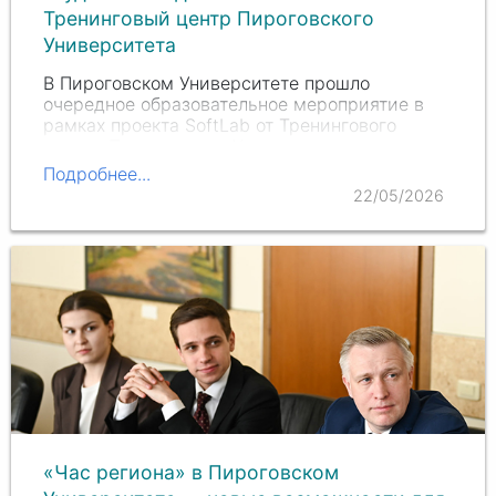
Тренинговый центр Пироговского
Университета
В Пироговском Университете прошло
очередное образовательное мероприятие в
рамках проекта SoftLab от Тренингового
центра Пироговского Университета,
посвященное вопросам трудоустройства
Подробнее...
обучающихся медицинских университетов.
22/05/2026
«Час региона» в Пироговском