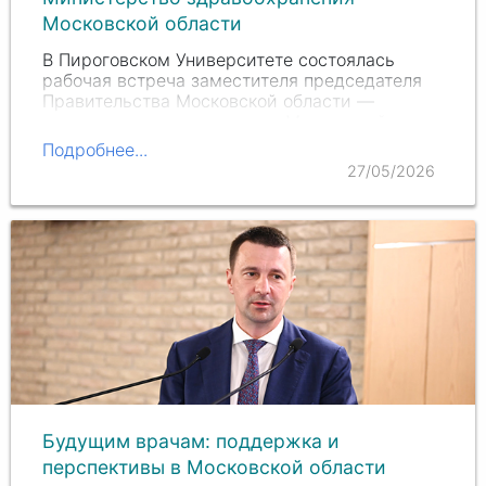
Московской области
В Пироговском Университете состоялась
рабочая встреча заместителя председателя
Правительства Московской области —
министра здравоохранения Московской
области
Максима Васильевича Забелина
с
Подробнее...
ректором Пироговского Университета
27/05/2026
Сергеем Анатольевичем…
Будущим врачам: поддержка и
перспективы в Московской области