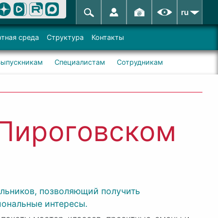
ru
тная среда
Структура
Контакты
Выпускникам
Специалистам
Сотрудникам
 Пироговском
ольников, позволяющий получить
иональные интересы.