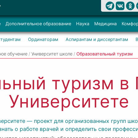
Т
е
Дополнительное образование
Наука
Медицина
Комфор
тудентам
Ординаторам
Аспирантам и диссертантам
ное обучение
/
Университет школе
/
Образовательный туризм
ьный туризм в
Университете
ерситете — проект для организованных групп шк
нать о работе врачей и определить свои професс