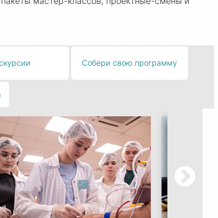
 пакеты мастер-классов, проектные-смены и
скурсии
Собери свою программу
а