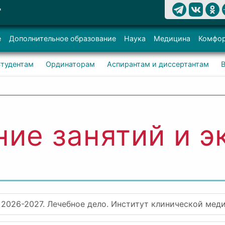
Т
е
Дополнительное образование
Наука
Медицина
Комфор
тудентам
Ординаторам
Аспирантам и диссертантам
ние занятий и э
 2026-2027. Лечебное дело. Институт клинической мед