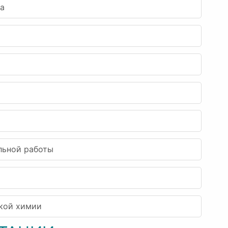
ва
льной работы
ской химии