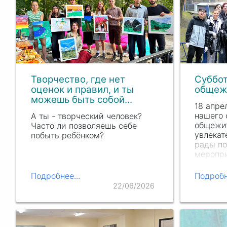
Творчество, где нет
Суббот
оценок и правил, и ты
общеж
можешь быть собой...
18 апре
нашего 
А ты - творческий человек?
общежи
Часто ли позволяешь себе
увлекат
побыть ребёнком?
рады по
меропри
огромну
кто наш
Подробнее...
Подробн
присоед
22/06/2026
улучше
дома.