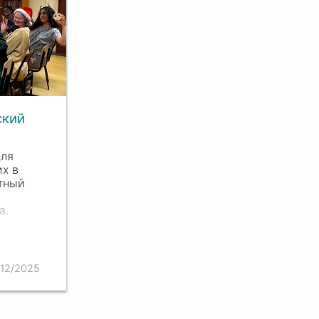
ский
для
х в
тный
а.
/12/2025