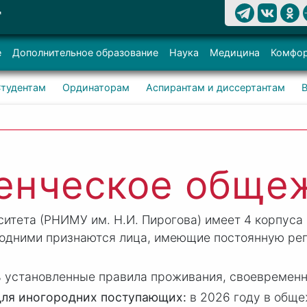
Т
е
Дополнительное образование
Наука
Медицина
Комфор
тудентам
Ординаторам
Аспирантам и диссертантам
енческое обще
ситета (РНИМУ им. Н.
И. Пир
огова) имеет 4 корпуса
одними признаются лица, имеющие постоянную рег
установленные правила проживания, своевременно
для иногородних поступающих:
в 2026 году в обще