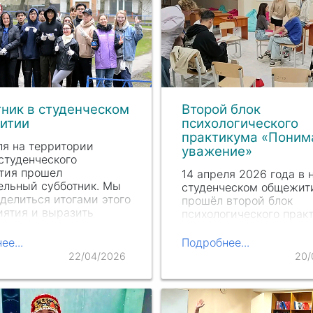
ник в студенческом
Второй блок
итии
психологического
практикума «Поним
ля на территории
уважение»
студенческого
тия прошел
14 апреля 2026 года в
ельный субботник. Мы
студенческом общежит
делиться итогами этого
прошёл второй блок
ятия и выразить
психологического прак
ю благодарность всем,
«Понимание и уважение
ёл время и желание
жить без конфликтов и
ее...
Подробнее...
иниться к уборке и
создавать понимающу
22/04/2026
20/
нию нашего общего
среду).