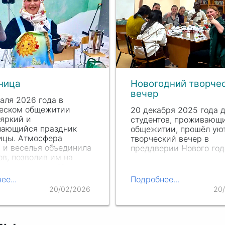
ница
Новогодний творче
вечер
аля 2026 года в
ческом общежитии
20 декабря 2025 года 
яркий и
студентов, проживающи
нающийся праздник
общежитии, прошёл ую
ицы. Атмосфера
творческий вечер в
 и веселья объединила
преддверии Нового год
ов, позволив им на
твлечься от учёбы и
ся в традиции
ее...
Подробнее...
ого русского
20/02/2026
20
ка.