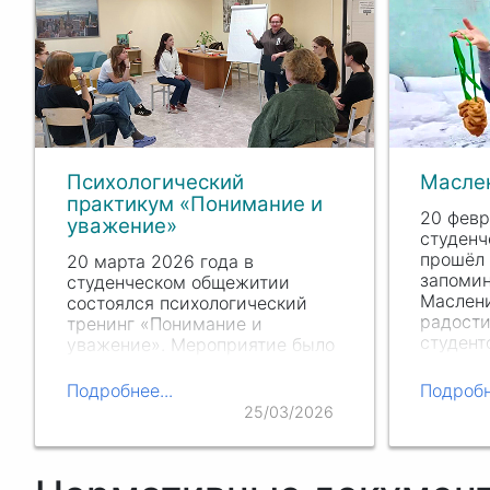
Психологический
Масле
практикум «Понимание и
20 февр
уважение»
студен
прошёл 
20 марта 2026 года в
запоми
студенческом общежитии
Маслен
состоялся психологический
радости
тренинг «Понимание и
студент
уважение». Мероприятие было
время о
организовано с целью
окунуть
улучшить социально
Подробнее...
Подробн
старинн
психологический климат среди
25/03/2026
праздни
проживающих и научить
студентов конструктивно
решать бытовые…