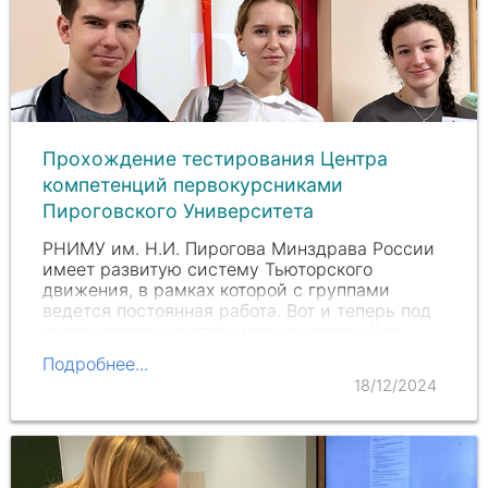
Прохождение тестирования Центра
компетенций первокурсниками
Пироговского Университета
РНИМУ им. Н.И. Пирогова Минздрава России
имеет развитую систему Тьюторского
движения, в рамках которой с группами
ведется постоянная работа. Вот и теперь под
руководством наставников на курсе «Как
учиться эффективно» студенты получили
Подробнее...
возможность пройти…
18/12/2024