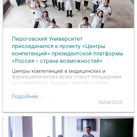
Пироговский Университет
присоединился к проекту «Центры
компетенций» президентской платформы
«Россия – страна возможностей»
Центры компетенций в медицинских и
фармацевтических вузах станут площадками
для развития у будущих врачей «гибких
навыков», все более актуальных в отрасли.
Участие в проектах и конкурсах
Подробнее...
президентской платформы позволит
10/04/2025
студентам активнее вовлекаться в…