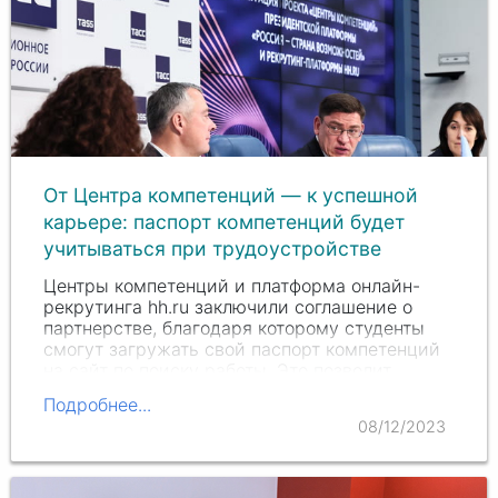
От Центра компетенций — к успешной
карьере: паспорт компетенций будет
учитываться при трудоустройстве
Центры компетенций и платформа онлайн-
рекрутинга hh.ru заключили соглашение о
партнерстве, благодаря которому студенты
смогут загружать свой паспорт компетенций
на сайт по поиску работы. Это позволит
молодым специалистам повысить шансы на
Подробнее...
трудоустройство.
08/12/2023