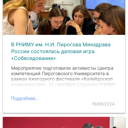
В РНИМУ им. Н.И. Пирогова Минздрава
России состоялась деловая игра
«Собеседование»
Мероприятие подготовили активисты Центра
компетенций Пироговского Университета в
рамках ежегодного фестиваля «Калейдоскоп
возможностей». 12 сентября студенты РНИМУ
им.
Н.И. Пирогова
встретились со
специалистом в области карьерного
Подробнее...
консультирования
Юлией…
16/09/2024