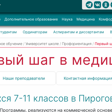
Т
е
Дополнительное образование
Наука
Медицина
Комфор
тудентам
Ординаторам
Аспирантам и диссертантам
ное обучение
/
Университет школе
/
Профориентация
/
Первый ш
вый шаг в меди
Наши преподаватели
Контактная информаци
ся 7-11 классов в Пирог
Программы, реализуются на коммерческой основ