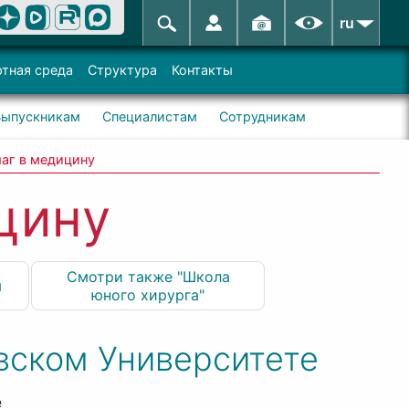
ru
тная среда
Структура
Контакты
Выпускникам
Специалистам
Сотрудникам
аг в медицину
цину
Смотри также "Школа
я
юного хирурга"
овском Университете
е