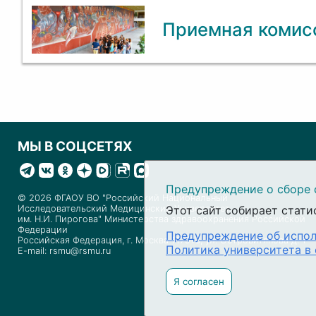
Приемная комисс
МЫ В СОЦСЕТЯХ
Предупреждение о сборе 
© 2026 ФГАОУ ВО "Российский Национальный
Исследовательский Медицинский Университет
Этот сайт собирает стати
им. Н.И. Пирогова" Министерства здравоохранения Российской
Федерации
Предупреждение об испол
Российская Федерация, г. Москва 117513, ул. Островитянова д. 1
Политика университета в
E-mail: rsmu@rsmu.ru
Я согласен