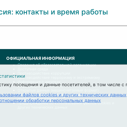
ия: контакты и время работы
ОФИЦИАЛЬНАЯ ИНФОРМАЦИЯ
Сведения об образовательной организации
Доступная среда
Противодействие коррупции
статистики
Противодействие терроризму и экстремизму
Информация о закупках
стику посещения и данные посетителей, в том числе 
Информация о вакансиях
Открытые данные (машиночитаемый формат)
ьзовании файлов cookies и других технических данных
Политика университета в отношении обработки
персональных данных
 отношении обработки персональных данных
Предупреждение об использовании файлов cookies и
других технических данных