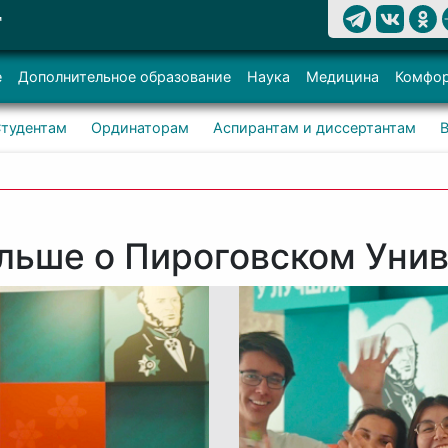
Т
е
Дополнительное образование
Наука
Медицина
Комфор
тудентам
Ординаторам
Аспирантам и диссертантам
льше о Пироговском Уни