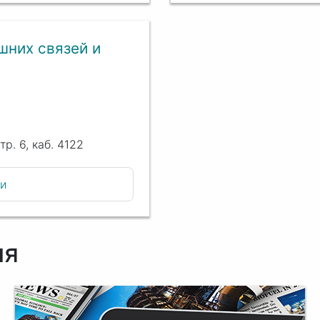
шних связей и
тр. 6, каб. 4122
ии
ия