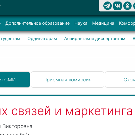
Т
е
Дополнительное образование
Наука
Медицина
Комфор
тудентам
Ординаторам
Аспирантам и диссертантам
ля СМИ
Приемная комиссия
Схем
х связей и маркетинга
 Викторовна
сс-служба);