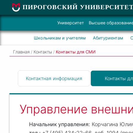
ПИРОГОВСКИЙ УНИВЕРСИТЕ
Университет
Высшее образовани
Школьникам и учителям
Абитуриентам
С
Главная
/
Контакты
/
Контакты для СМИ
Контактная информация
Контакты д
Управление внешни
Начальник управления
Корчагина Юлия
+7 (495) 434-22-66, доб. 1094 (пре