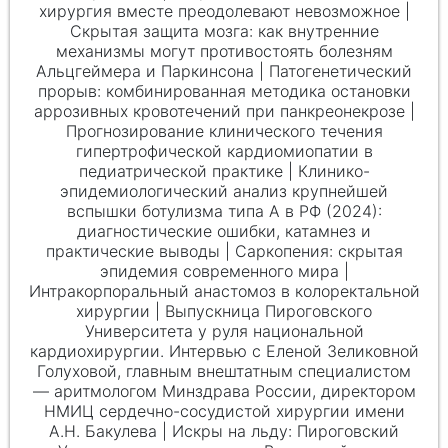
хирургия вместе преодолевают невозможное |
Скрытая защита мозга: как внутренние
механизмы могут противостоять болезням
Альцгеймера и Паркинсона | Патогенетический
прорыв: комбинированная методика остановки
аррозивных кровотечений при панкреонекрозе |
Прогнозирование клинического течения
гипертрофической кардиомиопатии в
педиатрической практике | Клинико-
эпидемиологический анализ крупнейшей
вспышки ботулизма типа А в РФ (2024):
диагностические ошибки, катамнез и
практические выводы | Саркопения: скрытая
эпидемия современного мира |
Интракорпоральный анастомоз в колоректальной
хирургии | Выпускница Пироговского
Университета у руля национальной
кардиохирургии. Интервью с Еленой Зеликовной
Голуховой, главным внештатным специалистом
— аритмологом Минздрава России, директором
НМИЦ сердечно-сосудистой хирургии имени
А.Н. Бакулева
| Искры на льду: Пироговский