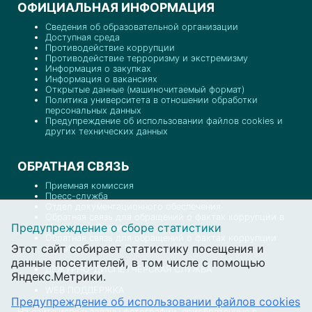
ОФИЦИАЛЬНАЯ ИНФОРМАЦИЯ
Сведения об образовательной организации
Доступная среда
Противодействие коррупции
Противодействие терроризму и экстремизму
Информация о закупках
Информация о вакансиях
Открытые данные (машиночитаемый формат)
Политика университета в отношении обработки
персональных данных
Предупреждение об использовании файлов cookies и
других технических данных
ОБРАТНАЯ СВЯЗЬ
Приемная комиссия
Пресс-служба
Отдел документационного обеспечения
Обратная связь для обращений о фактах коррупции в
Предупреждение о сборе статистики
Минздраве России
Обратная связь для обращений о фактах коррупции
Этот сайт собирает статистику посещения и
в РНИМУ им. Н.И. Пирогова
данные посетителей, в том числе с помощью
ДЕЖУРНО-ДИСПЕТЧЕРСКАЯ СЛУЖБА
Яндекс.Метрики.
WEB ПОДДЕРЖКА
Предупреждение об использовании файлов cookies
На сайте использованы фотографии, приобретенные в