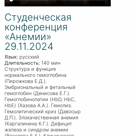
Студенческая
конференция
«Анемии»
29.11.2024
Язык:
русский
Длительность:
140 мин
Структура и функция
нормального гемоглобина
(Пирожкова Е.Д.).
Эмбриональный и фетальный
гемоглобин (Денисова Е.Г.).
Гемоглобинопатии (HbD, HbC,
HbE) (Хазова А.А.). Гемолиз.
Гемолитический криз (Давосыр
Д.П.). Злокачественная анемия
(Каргалинина К.Г.). Дефицит
железа и синдром анемии
(Веселова Е.А.). Клиническое