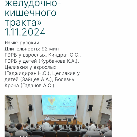
желудочно-
кишечного
тракта»
1.11.2024
Язык:
русский
Длительность:
92 мин
ГЭРБ у взрослых. Киндрат С.С.,
ГЭРБ у детей (Курбанова К.А.),
Целиакия у взрослых
(Гаджидиран Н.С.), Целиакия у
детей (Зайцев А.А.), Болезнь
Крона (Гаданов А.С.)