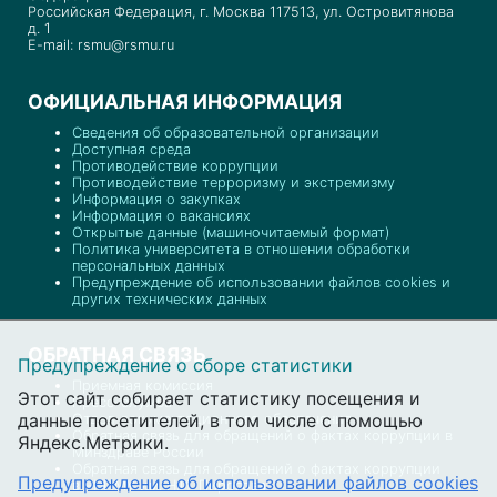
Российская Федерация, г. Москва 117513, ул. Островитянова
д. 1
E-mail: rsmu@rsmu.ru
ОФИЦИАЛЬНАЯ ИНФОРМАЦИЯ
Сведения об образовательной организации
Доступная среда
Противодействие коррупции
Противодействие терроризму и экстремизму
Информация о закупках
Информация о вакансиях
Открытые данные (машиночитаемый формат)
Политика университета в отношении обработки
персональных данных
Предупреждение об использовании файлов cookies и
других технических данных
ОБРАТНАЯ СВЯЗЬ
Предупреждение о сборе статистики
Приемная комиссия
Этот сайт собирает статистику посещения и
Пресс-служба
данные посетителей, в том числе с помощью
Отдел документационного обеспечения
Обратная связь для обращений о фактах коррупции в
Яндекс.Метрики.
Минздраве России
Обратная связь для обращений о фактах коррупции
Предупреждение об использовании файлов cookies
в РНИМУ им. Н.И. Пирогова