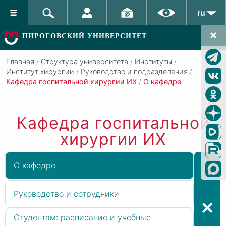
ru
ПИРОГОВСКИЙ УНИВЕРСИТЕТ
Главная
/
Структура университета
/
Институты
/
Институт хирургии
/
Руководство и подразделения
/
Кафедра госпитальной хирургии ИХ
/
О кафедре
Кафедра госпитальной
хирургии ИХ
О кафедре
Руководство и сотрудники
Студентам: расписание и учебные