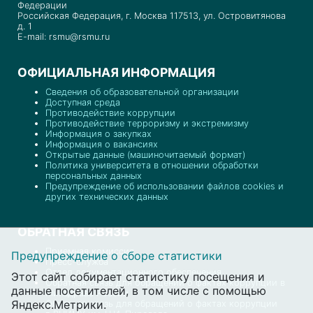
Федерации
Российская Федерация, г. Москва 117513, ул. Островитянова
д. 1
E-mail: rsmu@rsmu.ru
ОФИЦИАЛЬНАЯ ИНФОРМАЦИЯ
Сведения об образовательной организации
Доступная среда
Противодействие коррупции
Противодействие терроризму и экстремизму
Информация о закупках
Информация о вакансиях
Открытые данные (машиночитаемый формат)
Политика университета в отношении обработки
персональных данных
Предупреждение об использовании файлов cookies и
других технических данных
ОБРАТНАЯ СВЯЗЬ
Приемная комиссия
Предупреждение о сборе статистики
Пресс-служба
Отдел документационного обеспечения
Этот сайт собирает статистику посещения и
Обратная связь для обращений о фактах коррупции в
данные посетителей, в том числе с помощью
Минздраве России
Яндекс.Метрики.
Обратная связь для обращений о фактах коррупции