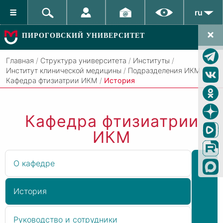
ru
ПИРОГОВСКИЙ УНИВЕРСИТЕТ
Главная
/
Структура университета
/
Институты
/
Институт клинической медицины
/
Подразделения ИКМ
/
Кафедра фтизиатрии ИКМ
/
История
Кафедра фтизиатрии
ИКМ
О кафедре
История
Руководство и сотрудники