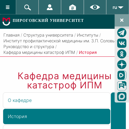
ru
ПИРОГОВСКИЙ УНИВЕРСИТЕТ
Главная
/
Структура университета
/
Институты
/
Институт профилактической медицины им. З.П. Соловьева
/
Руководство и структура
/
Кафедра медицины катастроф ИПМ
/
История
Кафедра медицины
катастроф ИПМ
О кафедре
История