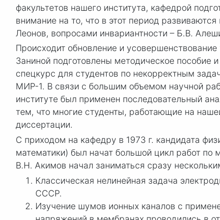
факультетов нашего института, кафедрой подго
внимание на то, что в этот период развиваютс
Леонов, вопросами инвариантности – Б.В. Алеш
Происходит обновление и усовершенствование 
Заниной подготовлены методическое пособие и 
спецкурс для студентов по некорректным задач
МИР-1. В связи с большим объемом научной ра
институте был применен последовательный ана
тем, что многие студенты, работающие на наше
диссертации.
С приходом на кафедру в 1973 г. кандидата ф
математики) был начат большой цикл работ по
В.Н. Акимов начал заниматься сразу нескольк
Классическая нелинейная задача электрод
СССР.
Изучение шумов ионных каналов с примен
напряжений в мембранах проводились в от