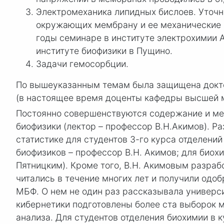
Электромеханика липидных бислоев. Уточн
окружающих мембрану и ее механические св
годы семинаре в институте электрохимии 
институте биофизики в Пущино.
Задачи гемосорбции.
По вышеуказанным темам была защищена доктор
(в настоящее время доценты кафедры высшей м
Постоянно совершенствуются содержание и мет
биофизики (лектор – профессор В.Н.Акимов). Р
статистике для студентов 3-го курса отделени
биофизиков – профессор В.Н. Акимов; для биох
Пятницким). Кроме того, В.Н. Акимовым разра
читались в течение многих лет и получили одоб
МБФ. О нем не один раз рассказывала универси
кибернетики подготовлены более ста выборок 
анализа. Для студентов отделения биохимии в 