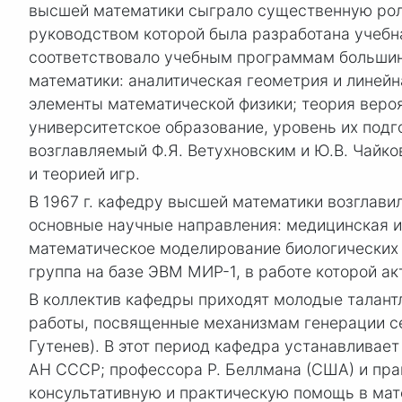
высшей математики сыграло существенную роль
руководством которой была разработана учебн
соответствовало учебным программам большин
математики: аналитическая геометрия и линей
элементы математической физики; теория вероя
университетское образование, уровень их подго
возглавляемый Ф.Я. Ветухновским и Ю.В. Чайко
и теорией игр.
В 1967 г. кафедру высшей математики возглави
основные научные направления: медицинская и 
математическое моделирование биологических 
группа на базе ЭВМ МИР-1, в работе которой акт
В коллектив кафедры приходят молодые талант
работы, посвященные механизмам генерации се
Гутенев). В этот период кафедра устанавливае
АН СССР; профессора Р. Беллмана (США) и пра
консультативную и практическую помощь в мат