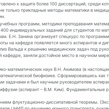
товлено к защите более 100 диссертаций, среди кот
я не только прикладные методы математики в медиц
ин.
учебных программ, методики преподавания математи
400 индивидуальных заданий для студентов по мате
ам. Е.Н. Занина организует спецкурс по программ
боты на кафедре появляется много аспирантов и д
лиз Вальда к решению медицинских задач под рук
й кафедре, заняли достойное место в научном мире
изико-математических наук В.Н. Акимова (в настоя
 математической биофизике. Сформировавшись как т
ими задачами и был научным руководителем аспир
иффузии (аспирант – В.М. Ким). Фундаментальные 
ением флуктуационно-диссипативной теоремы. (Экс
деле ЦНИЛ по изучению ионного транспорта; руково