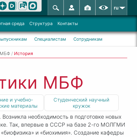
ru
тная среда
Структура
Контакты
Выпускникам
Специалистам
Сотрудникам
 МБФ
/
История
тики МБФ
ние и учебно-
Студенческий научный
ские материалы
кружок
и. Возникла необходимость в подготовке новых
ке. Так, впервые в СССР на базе 2-го МОЛГМИ
и «биофизика» и «биохимия». Создание кафедры