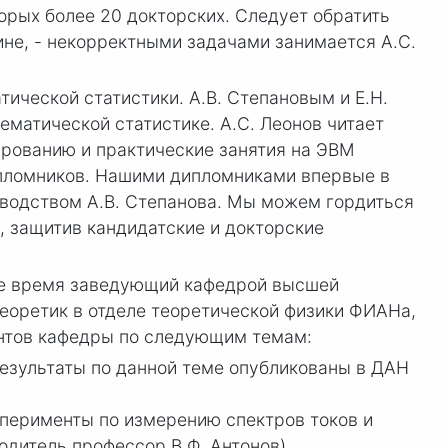
орых более 20 докторских. Следует обратить
ине, - некорректными задачами занимается А.С.
ческой статистики. А.В. Степановым и Е.Н.
матической статистике. А.С. Леонов читает
ированию и практические занятия на ЭВМ
ипломников. Нашими дипломниками впервые в
оводством А.В. Степанова. Мы можем гордиться
, защитив кандидатские и докторские
щее время заведующий кафедрой высшей
еоретик в отделе теоретической физики ФИАНа,
антов кафедры по следующим темам:
результаты по данной теме опубликованы в ДАН
перименты по измерению спектров токов и
дитель профессор В.Ф. Антонов).