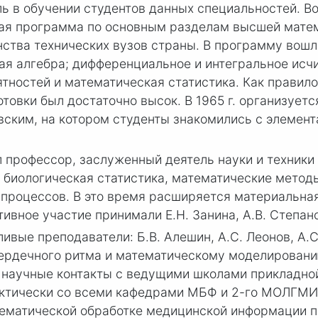
 в обучении студентов данных специальностей. Воз
ая программа по основным разделам высшей матема
ства технических вузов страны. В программу вош
ная алгебра; дифференциальное и интегральное ис
тностей и математическая статистика. Как правил
товки был достаточно высок. В 1965 г. организует
вским, на котором студенты знакомились с элемен
л профессор, заслуженный деятель науки и техники
биологическая статистика, математические методы
процессов. В это время расширяется материальна
ивное участие принимали Е.Н. Занина, А.В. Степано
ливые преподаватели: Б.В. Алешин, А.С. Леонов, А
рдечного ритма и математическому моделированию
т научные контакты с ведущими школами прикладно
ктически со всеми кафедрами МБФ и 2-го МОЛГМИ 
ематической обработке медицинской информации п