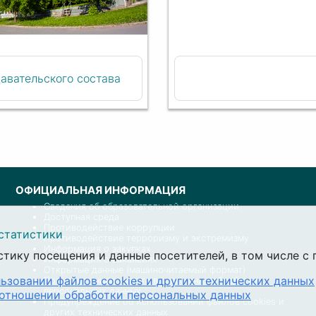
авательского состава
ОФИЦИАЛЬНАЯ ИНФОРМАЦИЯ
Сведения об образовательной организации
Доступная среда
Противодействие коррупции
статистики
Противодействие терроризму и экстремизму
Информация о закупках
стику посещения и данные посетителей, в том числе 
Информация о вакансиях
Открытые данные (машиночитаемый формат)
ьзовании файлов cookies и других технических данных
Политика университета в отношении обработки
персональных данных
 отношении обработки персональных данных
Предупреждение об использовании файлов cookies и
других технических данных