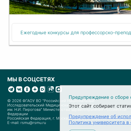
Ежегодные конкурсы для профессорско-препод
МЫ В СОЦСЕТЯХ
Предупреждение о сборе 
© 2026 ФГАОУ ВО "Российский Национальный
Этот сайт собирает стати
Исследовательский Медицинский Университет
им. Н.И. Пирогова" Министерства здравоохранения Российской
Федерации
Предупреждение об испол
Российская Федерация, г. Москва 117513, ул. Островитянова д. 1
Политика университета в
E-mail: rsmu@rsmu.ru