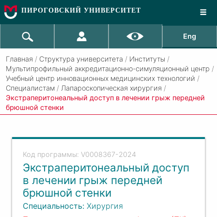
ПИРОГОВСКИЙ УНИВЕРСИТЕТ
Eng
Главная
/
Структура университета
/
Институты
/
Мультипрофильный аккредитационно-симуляционный центр
/
Учебный центр инновационных медицинских технологий
/
Специалистам
/
Лапароскопическая хирургия
/
Экстраперитонеальный доступ в лечении грыж передней
брюшной стенки
V0008367-2024
Экстраперитонеальный доступ
в лечении грыж передней
брюшной стенки
Специальность:
Хирургия