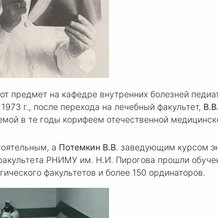
от предмет на кафедре внутренних болезней педиат
В 1973 г., после перехода на лечебный факультет,
В.В
яемой в те годы корифеем отечественной медицин
тоятельным, а
Потемкин В.В
. заведующим курсом эн
факультета РНИМУ им. Н.
И. Пир
огова прошли обуче
гического факультетов и более 150 ординаторов.