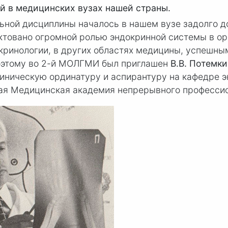
й в медицинских вузах нашей страны.
ной дисциплины началось в нашем вузе задолго до
иктовано огромной ролью эндокринной системы в о
окринологии, в других областях медицины, успешн
поэтому во 2-й МОЛГМИ был приглашен
В.
В. По
темк
клиническую ординатуру и аспирантуру на кафедре 
ая Медицинская академия непрерывного профессио