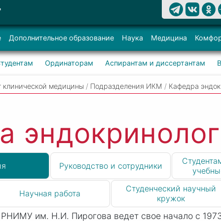
Т
е
Дополнительное образование
Наука
Медицина
Комфор
тудентам
Ординаторам
Аспирантам и диссертантам
т клинической медицины
/
Подразделения ИКМ
/
Кафедра эндо
а эндокриноло
Студентам
ия
Руководство и сотрудники
учебны
Студенческий научный
Научная работа
кружок
 РНИМУ им. Н.
И. П
ирогова ведет свое начало с 1973