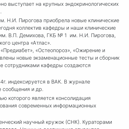
рно выступает на крупных эндокринологических
.
м. Н
.И. Пи
рогова приобрела новые клинические
егодня коллектив кафедры и наши клинические
м. В.
П. Д
емихова, ГКБ № 1 им. Н.
И. Пи
рогова,
ого центра «Атлас».
 «Предиабет», «Остеопороз», «Ожирение и
влены новые экзаменационные тесты и сборник
же сотрудниками кафедры создаются
4г. индексируется в ВАК. В журнале
е сообщения и др.
ью которого является консолидация
ьзования современных информационных
енческий научный кружок (СНК). Кураторами