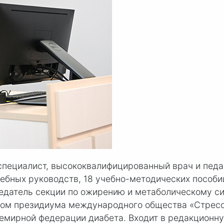
пециалист, высококвалифицированный врач и педаг
чебных руководств, 18 учебно-методических пособи
седатель секции по ожирению и метаболическому 
еном президиума международного общества «Стресс
семирной федерации диабета. Входит в редакционн