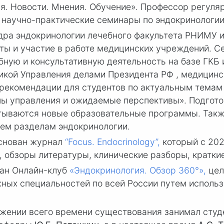
я. Новости. Мнения. Обучение». Профессор регуля
научно-практические семинары по эндокринологии
едра эндокринологии лечебного факультета РНИМУ и
ты и участие в работе медицинских учреждений. С
ную и консультативную деятельность на базе ГКБ и
икой Управления делами Президента РФ , медицинск
рекомендации для студентов по актуальным темам
ы управления и ожидаемые перспективы». Подгото
атываются новые образовательные программы. Так
ем разделам эндокринологии.
основан журнал
“Focus. Endocrinology”,
который с 202
 обзоpы литературы, клинические разборы, кpатки
ан Онлайн-клуб
«Эндокринология. Обзор 360°»,
цел
жных специальностей по всей России путем испол
яжении всего времени существования занимал студ