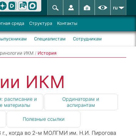
ru
тная среда
Структура
Контакты
Выпускникам
Специалистам
Сотрудникам
кринологии ИКМ
/
История
гии ИКМ
: расписание и
Ординаторам и
е материалы
аспирантам
Полезные ссылки
 г., когда во 2-м МОЛГМИ им. Н.
И. Пи
рогова