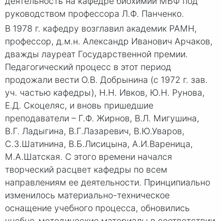
деятельность на кафедре биохимии МБФ под
руководством профессора Л.Ф. Панченко.
В 1978 г. кафедру возглавил академик РАМН,
профессор, д.м.н. Александр Иванович Арчаков,
дважды лауреат Государственной премии.
Педагогический процесс в этот период
продожали вести О.В. Добрынина (с 1972 г. зав.
уч. частью кафедры), Н.Н. Ивков, Ю.Н. Рунова,
Е.Д. Скоцеляс, и вновь пришедшие
преподаватели – Г.Ф. Жирнов, В.Л. Мигушина,
В.Г. Ладыгина, В.Г.Лазаревич, В.Ю.Уваров,
С.З.Шатинина, В.Б.Лисицына, А.И.Вареница,
М.А.Шатская. С этого времени начался
творческий расцвет кафедры по всем
направлениям ее деятельности. Принципиально
изменилось материально-техническое
оснащение учебного процесса, обновились
учебно-методические материалы в соответствии