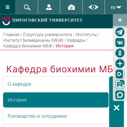
ru
ПИРОГОВСКИЙ УНИВЕРСИТЕТ
Главная
/
Структура университета
/
Институты
/
Институт биомедицины (МБФ)
/
Кафедры
/
Кафедра биохимии МБФ
/
История
Кафедра биохимии МБФ
О кафедре
История
Руководство и сотрудники