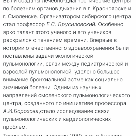
Были созданы лечебно-диагностические центры
по болезням органов ды­хания в г. Красноярске и
г. Смоленске. Организатором сибирского центра
стал профессор
Е.С. Брусиловский.
Особенно
ярко талант этого ученого и его учеников
раскрылся с течением времени. Впервые в
истории отечественного здравоохра­нения были
поставлены задачи экологической
пульмонологии, связи между педиатрической и
взрослой пульмонологией, уделено большое
внимание бронхиальной астме как социально
значимой болезни. Одним из научных
направлений смоленского пульмонологического
центра, созданного по инициативе профессора
А.И.Борохова
,
стало исследование связи
пульмонологических и кардиологических
проблем.
Таким образом, к началу 1980-х гг. в бывшем