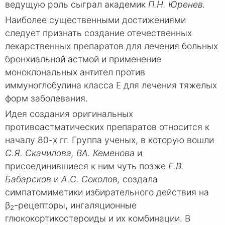
ведущую роль сыграл академик
П.Н. Юренев.
Наиболее существенными достижениями
следует признать создание отечественных
лекарственных препаратов для лечения больных
бронхиальной астмой и применение
моноклональных антител против
иммуноглобулина класса Е для лечения тяжелых
форм заболевания.
Идея создания оригинальных
противоастматических препаратов относится к
началу 80-х гг. Группа ученых, в которую вошли
С.Я. Скачилова, ВА. Кеме
нова
и
присоединившиеся к ним чуть позже
Е.В.
Бабарсков
и
А.С. Соколов,
создала
симпатомиметики избирательного действия на
β
-рецепторы, ингаляционные
2
глюкокортикостероиды и их комбинации. В