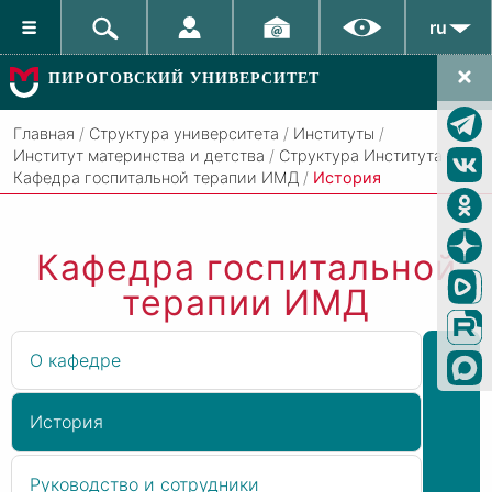
ru
ПИРОГОВСКИЙ УНИВЕРСИТЕТ
Главная
/
Структура университета
/
Институты
/
Институт материнства и детства
/
Структура Института
/
Кафедра госпитальной терапии ИМД
/
История
Кафедра госпитальной
терапии ИМД
О кафедре
История
Руководство и сотрудники