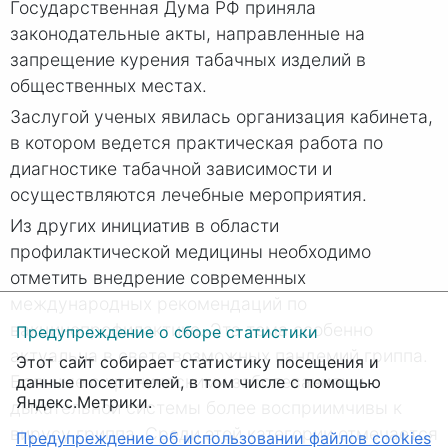
Государственная Дума РФ приняла
законодательные акты, направленные на
запрещение курения табачных изделий в
общественных местах.
Заслугой ученых явилась организация кабинета,
в котором ведется практическая работа по
диагностике табачной зависимости и
осуществляются лечебные мероприятия.
Из других инициатив в области
профилактической медицины необходимо
отметить внедрение современных
международных рекомендаций по
вакцинопрофилактике. Эта тема особенно
Предупреждение о сборе статистики
актуальна в свете возможных пандемий гриппа.
Этот сайт собирает статистику посещения и
Больные с хроническими заболеваниями
данные посетителей, в том числе с помощью
Яндекс.Метрики.
дыхательной системы более восприимчивы к
вирусу гриппа. Среди этой категории отмечается
Предупреждение об использовании файлов cookies