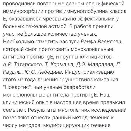
проводились повторные сеансы специфической
иммуносорбции против иммуноглобулина класса
Е, оказавшиеся чрезвычайно эффективными у
больных тяжелой астмой. В работе приняли
участие большое количество ученых.
Необходимо отметить заслуги
Раифа Ва
силова,
который смог приготовить моноклональные
антитела против IgE, и группы клиницистов —
А.Р. Татарского, Т. Кормаша, Д.Э. Мавраева, Л.
Раудлы,
Ю.С. Лебедина.
Индустриализацию
этого метода лечения осуществила компания
"Новартис", чьи ученые разработали
моноклонольные антитела против IgE. Наш
клинический опыт в настоящее время превысил
семь лет. Результаты многолетних исследований
позволяют отнести данный метод лечения к
числу методов, модифицирующих течение