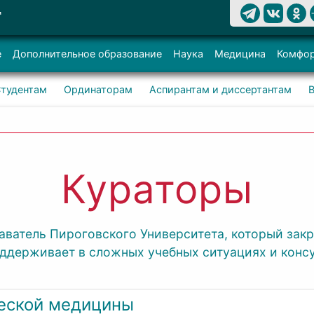
Т
е
Дополнительное образование
Наука
Медицина
Комфор
тудентам
Ординаторам
Аспирантам и диссертантам
Кураторы
ватель Пироговского Университета, который закр
оддерживает в сложных учебных ситуациях и конс
ческой медицины