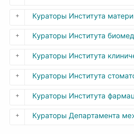
+
Кураторы Института матери
+
Кураторы Института биоме
+
Кураторы Института клинич
+
Кураторы Института стомат
+
Кураторы Института фармац
+
Кураторы Департамента ме