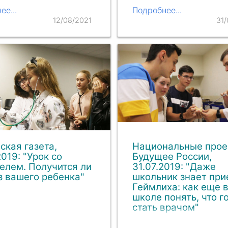
ее...
Подробнее...
12/08/2021
31
ская газета,
Национальные прое
2019: "Урок со
Будущее России,
елем. Получится ли
31.07.2019: "Даже
з вашего ребенка"
школьник знает при
Геймлиха: как еще 
школе понять, что г
стать врачом"