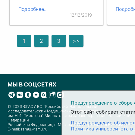
Подробнее...
Подробн
12/12/2019
1
2
3
>>
МЫ В СОЦСЕТЯХ
Предупреждение о сборе 
© 2026 ФГАОУ ВО "Российский Национальный
Исследовательский Медицинский Университет
Этот сайт собирает стати
им. Н.И. Пирогова" Министерства здравоохранения Российской
Федерации
Предупреждение об испол
Российская Федерация, г. Москва 117513, ул. Островитянова д. 1
Политика университета в
E-mail: rsmu@rsmu.ru