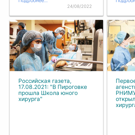
Подробнее...
Подробн
24/08/2022
Российская газета,
Первое
17.08.2021: "В Пироговке
агенст
прошла Школа юного
РНИМУ
хирурга"
откры
хирург