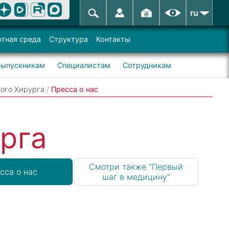
ru
тная среда
Структура
Контакты
Выпускникам
Специалистам
Сотрудникам
ого Хирурга
/
Пресса о нас
рга
Смотри также "Первый
сса о нас
шаг в медицину"