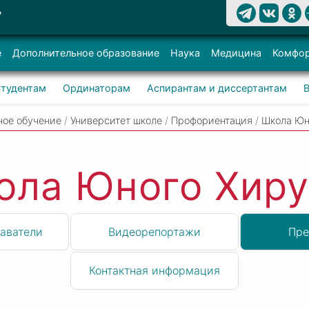
Т
е
Дополнительное образование
Наука
Медицина
Комфор
тудентам
Ординаторам
Аспирантам и диссертантам
ное обучение
/
Университет школе
/
Профориентация
/
Школа Юн
ола Юного Хиру
аватели
Видеорепортажи
Пре
Контактная информация