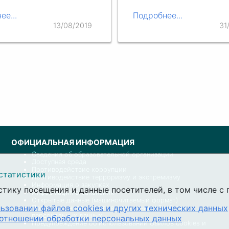
ее...
Подробнее...
13/08/2019
31
ОФИЦИАЛЬНАЯ ИНФОРМАЦИЯ
Сведения об образовательной организации
Доступная среда
Противодействие коррупции
статистики
Противодействие терроризму и экстремизму
Информация о закупках
стику посещения и данные посетителей, в том числе 
Информация о вакансиях
Открытые данные (машиночитаемый формат)
ьзовании файлов cookies и других технических данных
Политика университета в отношении обработки
персональных данных
 отношении обработки персональных данных
Предупреждение об использовании файлов cookies и