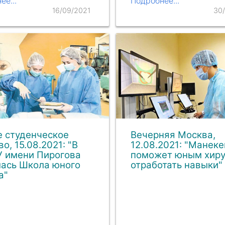
ее...
Подробнее...
16/09/2021
30
 студенческое
Вечерняя Москва,
во, 15.08.2021: "В
12.08.2021: "Манеке
 имени Пирогова
поможет юным хир
лась Школа юного
отработать навыки"
а"