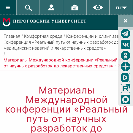
ru
ПИРОГОВСКИЙ УНИВЕРСИТЕТ
Главная
/
Комфортная среда
/
Конференции и олимпиады
/
Конференция «Реальный путь от научных разработок до
медицинских изделий и лекарственных средств»
/
Материалы Международной конференции «Реальный путь
от научных разработок до лекарственных средств» - 2019 г.
Материалы
Международной
конференции «Реальный
путь от научных
разработок до